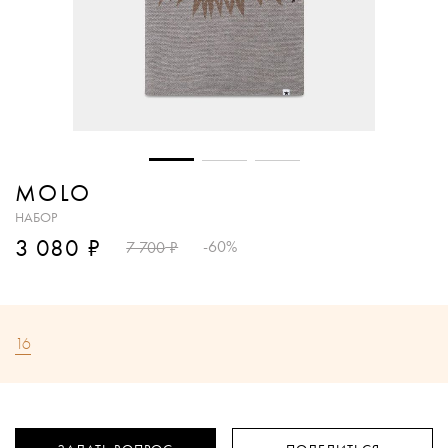
MOLO
НАБОР
₽
3 080
₽
-60%
7 700
16