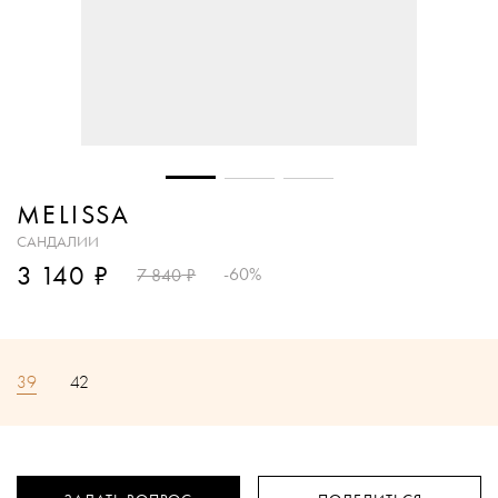
MELISSA
САНДАЛИИ
₽
3 140
₽
-60%
7 840
39
42