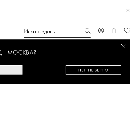
Д -
МОСКВА
?
НЕТ, НЕ ВЕРНО