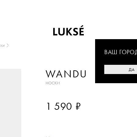
ки
ВАШ ГОРО
ДА
WANDU
НОСКИ
₽
1 590