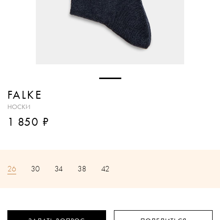
FALKE
НОСКИ
₽
1 850
26
30
34
38
42