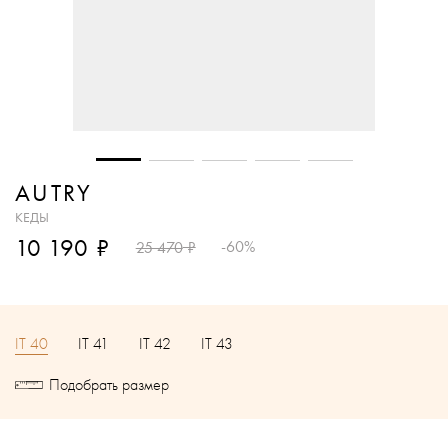
AUTRY
КЕДЫ
₽
10 190
₽
-60%
25 470
IT 40
IT 41
IT 42
IT 43
Подобрать размер