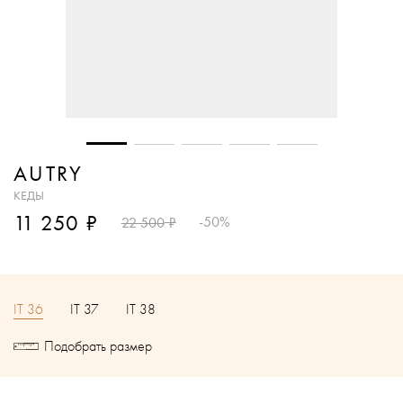
AUTRY
КЕДЫ
₽
11 250
₽
-50%
22 500
IT 36
IT 37
IT 38
Подобрать размер