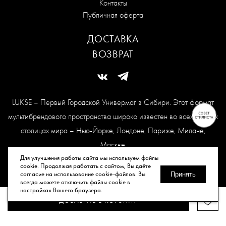
Контакты
Публичная оферта
ДОСТАВКА
ВОЗВРАТ
LUKSE – Первый Городской Универмаг в Сибири. Этот формат
мультибрендового пространства широко известен во всех модных
столицах мира – Нью-Йорке, Лондоне, Париже, Милане,
Москве.
Карта сайта
Для улучшения работы сайта мы используем файлы
cookie. Продолжая работать с сайтом, Вы даёте
согласие на использование cookie-файлов. Вы
Принять
всегда можете отключить файлы cookie в
© Все права защищены, 2026.
настройках Вашего браузера.
ДОБАВИТЬ В КОРЗИНУ
Публичная оферта
Политика конфиденциальности
Согласие