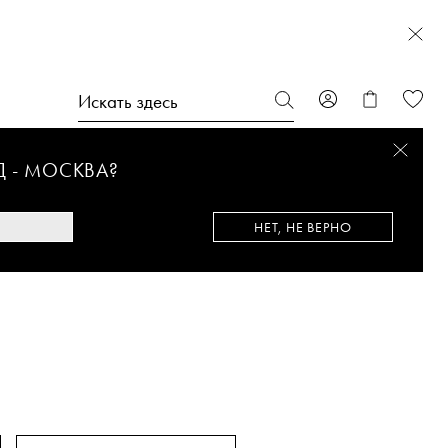
Д -
МОСКВА
?
НЕТ, НЕ ВЕРНО