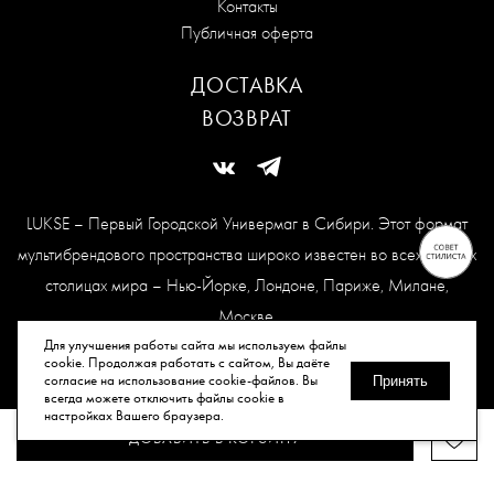
Контакты
Публичная оферта
ДОСТАВКА
ВОЗВРАТ
LUKSE – Первый Городской Универмаг в Сибири. Этот формат
мультибрендового пространства широко известен во всех модных
столицах мира – Нью-Йорке, Лондоне, Париже, Милане,
Москве.
Карта сайта
Для улучшения работы сайта мы используем файлы
cookie. Продолжая работать с сайтом, Вы даёте
согласие на использование cookie-файлов. Вы
Принять
всегда можете отключить файлы cookie в
© Все права защищены, 2026.
настройках Вашего браузера.
ДОБАВИТЬ В КОРЗИНУ
Публичная оферта
Политика конфиденциальности
Согласие