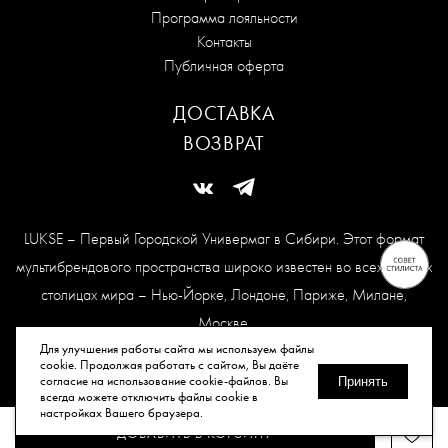
Программа лояльности
Контакты
Публичная оферта
ДОСТАВКА
ВОЗВРАТ
LUKSE – Первый Городской Универмаг в Сибири. Этот формат
мультибрендового пространства широко известен во всех модных
столицах мира – Нью-Йорке, Лондоне, Париже, Милане,
Москве.
Карта сайта
Для улучшения работы сайта мы используем файлы
cookie. Продолжая работать с сайтом, Вы даёте
согласие на использование cookie-файлов. Вы
Принять
всегда можете отключить файлы cookie в
© Все права защищены, 2026.
настройках Вашего браузера.
ДОБАВИТЬ В КОРЗИНУ