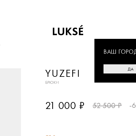
ВАШ ГОРО
ДА
YUZEFI
БРЮКИ
₽
21 000
₽
-
52 500