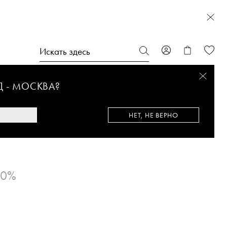
Д -
МОСКВА
?
НЕТ, НЕ ВЕРНО
60%