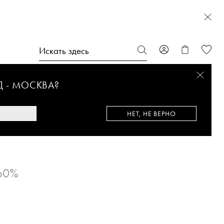
Д -
МОСКВА
?
НЕТ, НЕ ВЕРНО
60%