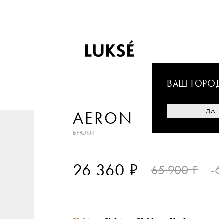
ВАШ ГОРО
ДА
AERON
БРЮКИ
₽
26 360
₽
-
65 900