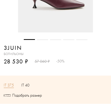
3JUIN
БОТИЛЬОНЫ
₽
28 530
₽
-50%
57 060
IT 37.5
IT 40
Подобрать размер