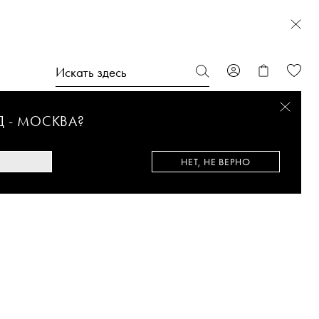
Д -
МОСКВА
?
НЕТ, НЕ ВЕРНО
%