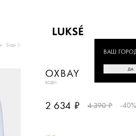
и
Боди
ВАШ ГОРО
ДА
OXBAY
БОДИ
₽
2 634
₽
-40
4 390