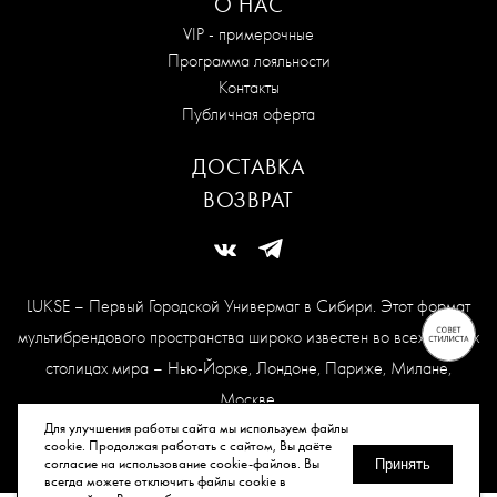
О НАС
VIP - примерочные
Программа лояльности
Контакты
Публичная оферта
ДОСТАВКА
ВОЗВРАТ
LUKSE – Первый Городской Универмаг в Сибири. Этот формат
мультибрендового пространства широко известен во всех модных
столицах мира – Нью-Йорке, Лондоне, Париже, Милане,
Москве.
Карта сайта
Для улучшения работы сайта мы используем файлы
cookie. Продолжая работать с сайтом, Вы даёте
согласие на использование cookie-файлов. Вы
Принять
всегда можете отключить файлы cookie в
© Все права защищены, 2026.