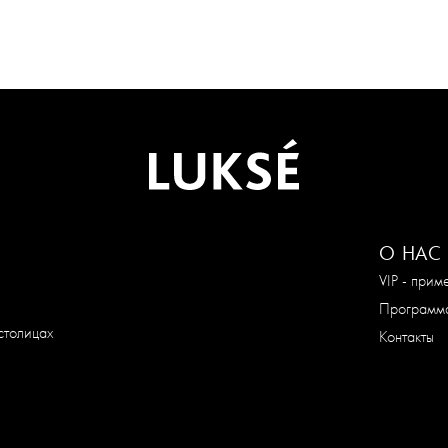
О НАС
VIP - при
Программа
столицах
Контакты