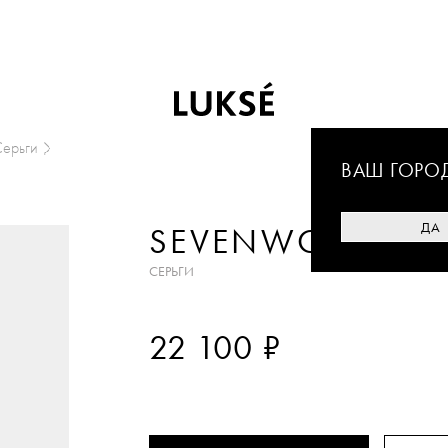
ерьги
ВАШ ГОРО
ДА
SEVENWORLDS
СЕРЬГИ
₽
22 100