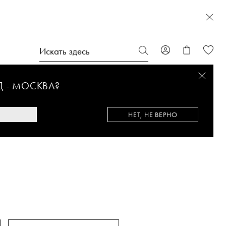
Д -
МОСКВА
?
НЕТ, НЕ ВЕРНО