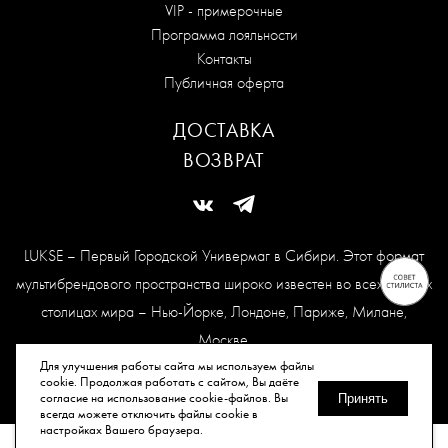
VIP - примерочные
Программа лояльности
Контакты
Публичная оферта
ДОСТАВКА
ВОЗВРАТ
LUKSE – Первый Городской Универмаг в Сибири. Этот формат
мультибрендового пространства широко известен во всех модных
столицах мира – Нью-Йорке, Лондоне, Париже, Милане,
Москве.
Карта сайта
Для улучшения работы сайта мы используем файлы
cookie. Продолжая работать с сайтом, Вы даёте
согласие на использование cookie-файлов. Вы
Принять
всегда можете отключить файлы cookie в
© Все права защищены, 2026.
настройках Вашего браузера.