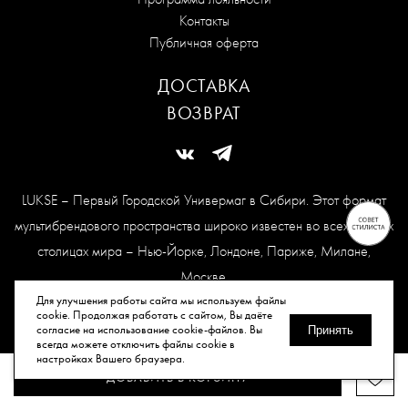
Контакты
Публичная оферта
ДОСТАВКА
ВОЗВРАТ
LUKSE – Первый Городской Универмаг в Сибири. Этот формат
мультибрендового пространства широко известен во всех модных
столицах мира – Нью-Йорке, Лондоне, Париже, Милане,
Москве.
Карта сайта
Для улучшения работы сайта мы используем файлы
cookie. Продолжая работать с сайтом, Вы даёте
согласие на использование cookie-файлов. Вы
Принять
всегда можете отключить файлы cookie в
© Все права защищены, 2026.
настройках Вашего браузера.
ДОБАВИТЬ В КОРЗИНУ