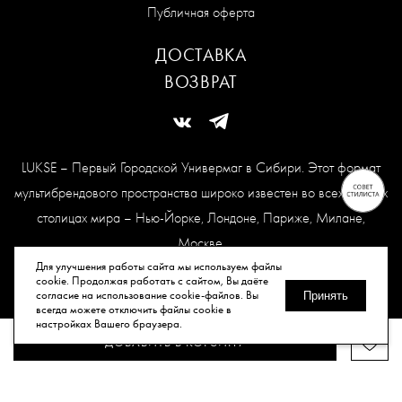
Публичная оферта
ДОСТАВКА
ВОЗВРАТ
LUKSE – Первый Городской Универмаг в Сибири. Этот формат
мультибрендового пространства широко известен во всех модных
столицах мира – Нью-Йорке, Лондоне, Париже, Милане,
Москве.
Карта сайта
Для улучшения работы сайта мы используем файлы
cookie. Продолжая работать с сайтом, Вы даёте
согласие на использование cookie-файлов. Вы
Принять
всегда можете отключить файлы cookie в
© Все права защищены, 2026.
настройках Вашего браузера.
ДОБАВИТЬ В КОРЗИНУ
Публичная оферта
Политика конфиденциальности
Согласие