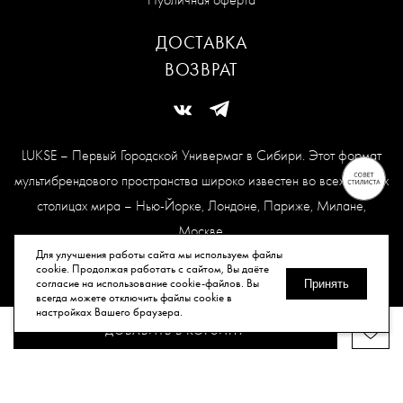
ДОСТАВКА
ВОЗВРАТ
LUKSE – Первый Городской Универмаг в Сибири. Этот формат
мультибрендового пространства широко известен во всех модных
столицах мира – Нью-Йорке, Лондоне, Париже, Милане,
Москве.
Карта сайта
Для улучшения работы сайта мы используем файлы
cookie. Продолжая работать с сайтом, Вы даёте
согласие на использование cookie-файлов. Вы
Принять
всегда можете отключить файлы cookie в
© Все права защищены, 2026.
настройках Вашего браузера.
ДОБАВИТЬ В КОРЗИНУ
Публичная оферта
Политика конфиденциальности
Согласие
на обработку персональных данных