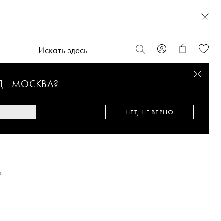
Д -
МОСКВА
?
НЕТ, НЕ ВЕРНО
%