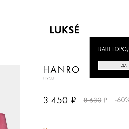
ВАШ ГОРО
ДА
HANRO
ТРУСЫ
₽
3 450
₽
-60
8 630