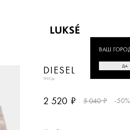
ВАШ ГОРО
ДА
DIESEL
ТРУСЫ
₽
2 520
₽
-50
5 040