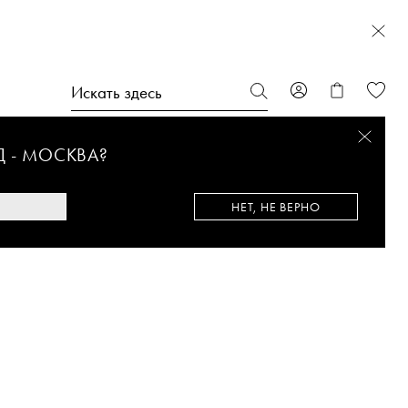
Д -
МОСКВА
?
НЕТ, НЕ ВЕРНО
%