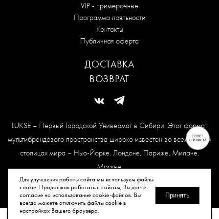
VIP - примерочные
Программа лояльности
Контакты
Публичная оферта
ДОСТАВКА
ВОЗВРАТ
LUKSE – Первый Городской Универмаг в Сибири. Этот формат
мультибрендового пространства широко известен во всех модных
столицах мира – Нью-Йорке, Лондоне, Париже, Милане,
Москве.
Карта сайта
Для улучшения работы сайта мы используем файлы
cookie. Продолжая работать с сайтом, Вы даёте
согласие на использование cookie-файлов. Вы
Принять
всегда можете отключить файлы cookie в
© Все права защищены, 2026.
настройках Вашего браузера.