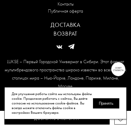
Контакты
Публичная оферта
ДОСТАВКА
ВОЗВРАТ
LUKSE – Первый Городской Универмаг в Сибири. Этот формат
мультибрендового пространства широко известен во всех модных
столицах мира – Нью-Йорке, Лондоне, Париже, Милане,
Москве.
Карта сайта
Для улучшения работы сайта мы используем файлы
cookie. Продолжая работать с сайтом, Вы даёте
согласие на использование cookie-файлов. Вы
Принять
всегда можете отключить файлы cookie в
© Все права защищены, 2026.
настройках Вашего браузера.
ДОБАВИТЬ В КОРЗИНУ
Публичная оферта
Политика конфиденциальности
Согласие