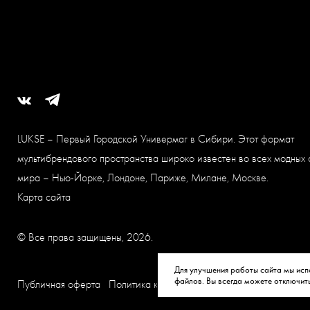
LUKSE – Первый Городской Универмаг в Сибири. Этот формат
мультибрендового пространства широко известен во всех модных 
мира – Нью-Йорке, Лондоне, Париже, Милане, Москве.
Карта сайта
© Все права защищены, 2026.
Для улучшения работы сайта мы исп
файлов. Вы всегда можете отключит
Публичная оферта
Политика конфиденциальности
Согласие на