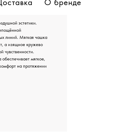
Доставка
О бренде
оздушной эстетики.
репощённой
бых линий. Мягкая чашка
эт, а изящное кружево
ой чувственности.
а обеспечивает мягкое,
 комфорт на протяжении