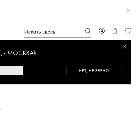
Д -
МОСКВА
?
НЕТ, НЕ ВЕРНО
%