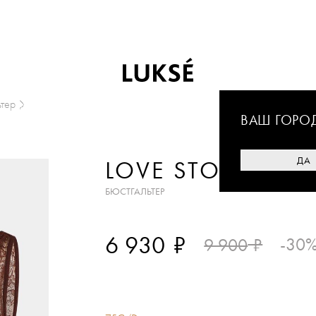
ьтер
ВАШ ГОРО
ДА
LOVE STORIES
БЮСТГАЛЬТЕР
₽
6 930
₽
-30
9 900