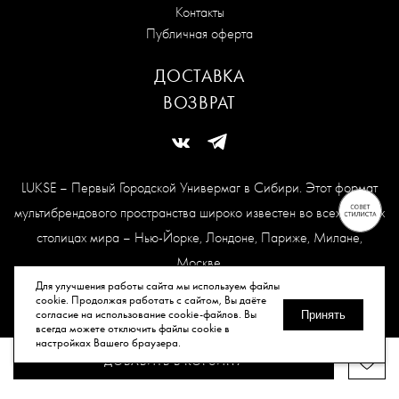
Контакты
Публичная оферта
ДОСТАВКА
ВОЗВРАТ
LUKSE – Первый Городской Универмаг в Сибири. Этот формат
мультибрендового пространства широко известен во всех модных
столицах мира – Нью-Йорке, Лондоне, Париже, Милане,
Москве.
Карта сайта
Для улучшения работы сайта мы используем файлы
cookie. Продолжая работать с сайтом, Вы даёте
согласие на использование cookie-файлов. Вы
Принять
всегда можете отключить файлы cookie в
© Все права защищены, 2026.
настройках Вашего браузера.
ДОБАВИТЬ В КОРЗИНУ
Публичная оферта
Политика конфиденциальности
Согласие