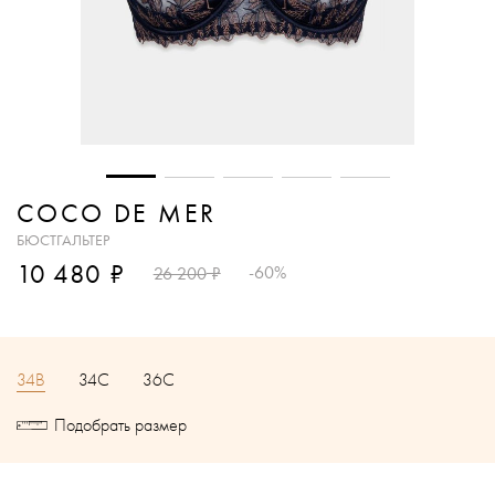
COCO DE MER
БЮСТГАЛЬТЕР
₽
10 480
₽
-60%
26 200
34B
34C
36C
Подобрать размер