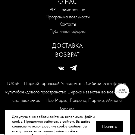
О НАС
VIP - примерочные
Программа лояльности
Контакты
Публичная оферта
ДОСТАВКА
ВОЗВРАТ
LUKSE – Первый Городской Универмаг в Сибири. Этот формат
мультибрендового пространства широко известен во всех модных
столицах мира – Нью-Йорке, Лондоне, Париже, Милане,
Москве.
Карта сайта
Для улучшения работы сайта мы используем файлы
cookie. Продолжая работать с сайтом, Вы даёте
согласие на использование cookie-файлов. Вы
Принять
всегда можете отключить файлы cookie в
© Все права защищены, 2026.