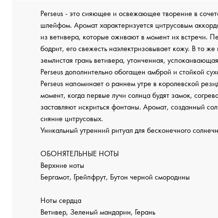
Perseus - это сияющее и освежающее творение в сочет
шлейфом. Аромат характеризуется цитрусовым аккорд
из ветивера, которые оживают в момент их встречи. 
бодрит, его свежесть наэлектризовывает кожу. В то же
землистая грань ветивера, утонченная, успокаивающа
Perseus дополнительно обогащен амброй и стойкой сух
Perseus напоминает о раннем утре в королевской рези
момент, когда первые лучи солнца будят замок, согрев
заставляют искриться фонтаны. Аромат, созданный с
сияние цитрусовых.
Уникальный утренний ритуал для бесконечного солнечн
ОБОНЯТЕЛЬНЫЕ НОТЫ
Верхние ноты
Бергамот, Грейпфрут, Бутон черной смородины
Ноты сердца
Ветивер, Зеленый мандарин, Герань