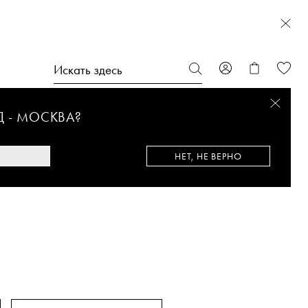
Д -
МОСКВА
?
НЕТ, НЕ ВЕРНО
LY