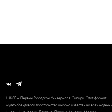
LUKSE – Первый Городской Универмаг в Сибири. Этот формат
мультибрендового пространства широко известен во всех модных 
мира – Нью-Йорке, Лондоне, Париже, Милане, Москве.