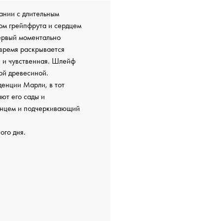
ании с длительным
ом грейпфрута и сердцем
Первый моментально
 время раскрывается
я и чувственная. Шлейф
ой древесиной.
денции Марли, в тот
ают его сады и
олнцем и подчеркивающий
ого дня.