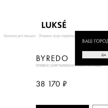
я
Ароматы для женщин
Элевенс ауэр парфюмированная вода
ВАШ ГОРО
ДА
BYREDO
ЭЛЕВЕНС АУЭР ПАРФЮМИРОВАННАЯ ВОДА
₽
38 170