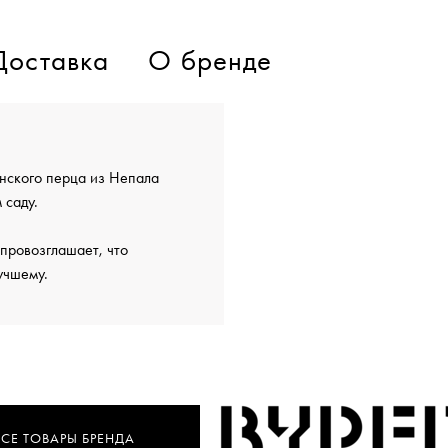
Доставка
О бренде
анского перца из Непала
 саду.
провозглашает, что
учшему.
ВСЕ ТОВАРЫ БРЕНДА