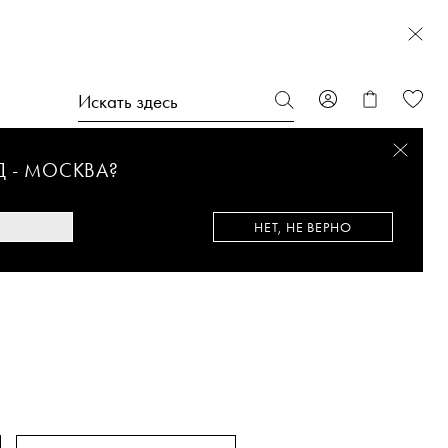
Д -
МОСКВА
?
НЕТ, НЕ ВЕРНО