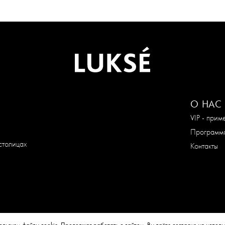
О НАС
VIP - при
Программа
столицах
Контакты
ользуем файлы cookie. Продолжая работать с сайтом, Вы даёте согласие на исполь