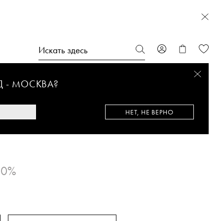
Д -
МОСКВА
?
НЕТ, НЕ ВЕРНО
NE
30%