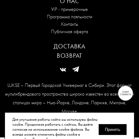
О НАС
VIP - примерочные
Программа лояльности
Контакты
Публичная оферта
ДОСТАВКА
ВОЗВРАТ
LUKSE – Первый Городской Универмаг в Сибири. Этот формат
мультибрендового пространства широко известен во всех модных
столицах мира – Нью-Йорке, Лондоне, Париже, Милане,
Москве.
Карта сайта
Для улучшения работы сайта мы используем файлы
cookie. Продолжая работать с сайтом, Вы даёте
согласие на использование cookie-файлов. Вы
Принять
всегда можете отключить файлы cookie в
© Все права защищены, 2026.