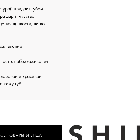
турой придает губам
ра дарит чувство
щения липкости, легко
заживление
ищает от обезвоживания
здоровой и красивой
ю кожу губ.
ВСЕ ТОВАРЫ БРЕНДА