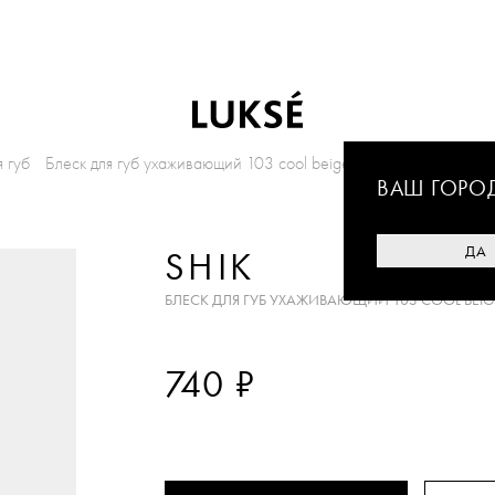
я губ
Блеск для губ ухаживающий 103 cool beige
ВАШ ГОРО
ДА
SHIK
БЛЕСК ДЛЯ ГУБ УХАЖИВАЮЩИЙ 103 COOL BEIG
₽
740