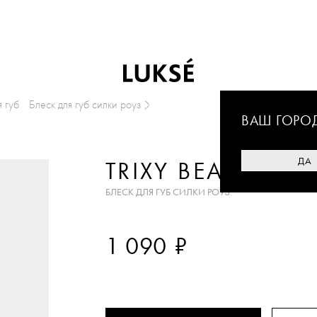
я губ
Блеск для губ силки роуз
ВАШ ГОРО
ДА
TRIXY BEAUTY
БЛЕСК ДЛЯ ГУБ СИЛКИ РОУЗ
₽
1 090