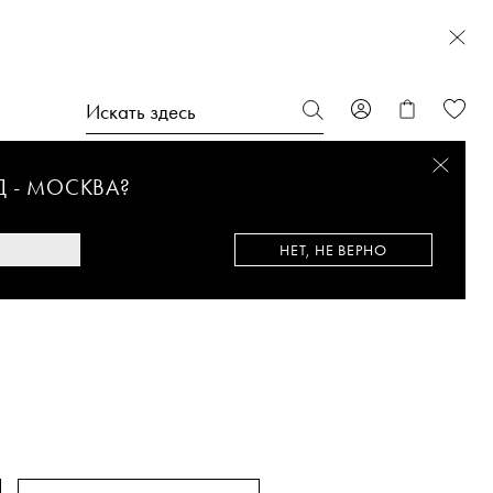
Д -
МОСКВА
?
НЕТ, НЕ ВЕРНО