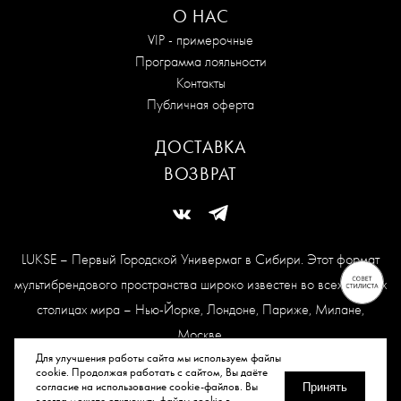
О НАС
VIP - примерочные
Программа лояльности
Контакты
Публичная оферта
ДОСТАВКА
ВОЗВРАТ
LUKSE – Первый Городской Универмаг в Сибири. Этот формат
мультибрендового пространства широко известен во всех модных
столицах мира – Нью-Йорке, Лондоне, Париже, Милане,
Москве.
Карта сайта
Для улучшения работы сайта мы используем файлы
cookie. Продолжая работать с сайтом, Вы даёте
согласие на использование cookie-файлов. Вы
Принять
всегда можете отключить файлы cookie в